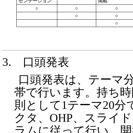
ゼンテーション
掲載
○
○
○
○
○
○
3.
口頭発表
口頭発表は、テーマ
帯で行います。持ち時
則として
1
テーマ
20
分
クタ、
OHP
、スライド
ラムに従って行い、開