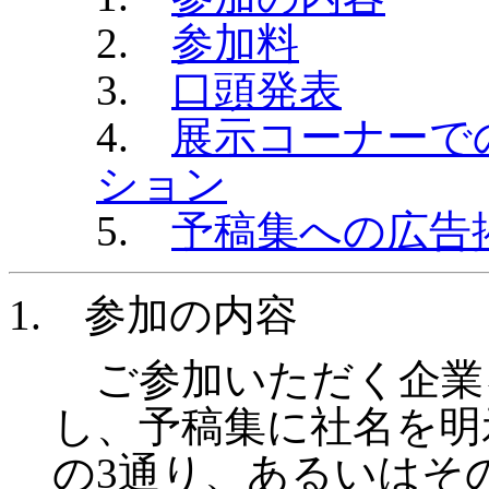
2.
参加料
3.
口頭発表
4.
展示コーナーで
ション
5.
予稿集への広告
1.
参加の内容
ご参加いただく企業
し、予稿集に社名を明
の
3
通り、あるいはそ