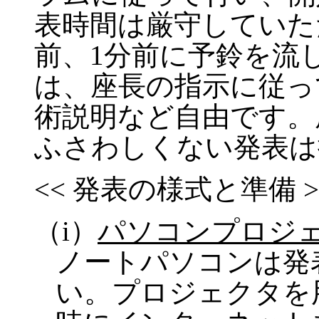
表時間は厳守していた
前、
1
分前に予鈴を流
は、座長の指示に従っ
術説明など自由です。
ふさわしくない発表は
<< 発表の様式と準備 >
（
i
）
パソコンプロジ
ノートパソコンは発
い。プロジェクタを