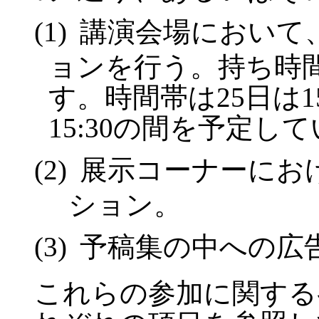
(
1)
講演会場において
ョンを行う。持ち時
す。時間帯は
25
日は
1
15:30
の間を予定して
(
2)
展示コーナーにお
ション。
(
3)
予稿集の中への広
これらの参加に関する