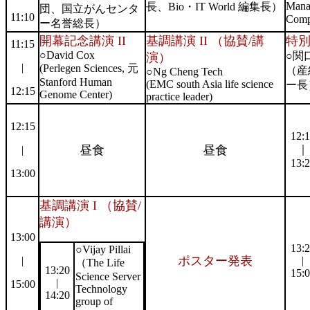
Mana
長、Bio・IT World 編集長）
団、国立がんセンタ
11:10
Comp
ー名誉総長）
開幕記念講演 II
基調講演 II （協賛/講
特別
11:15
○David Cox
○関
演）
|
(Perlegen Sciences, 元
（産
○Ng Cheng Tech
Stanford Human
(EMC south Asia life science
ー長
12:15
Genome Center
)
practice leader)
12:15
12:
昼食
昼食
｜
|
13:
13:00
基調講演 I （協賛/
講演）
13:00
13:
○Vijay Pillai
ポスター発表
|
|
（The Life
13:20
15:
Science Server
|
15:00
Technology
14:20
group of