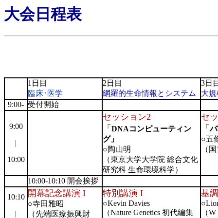
大会日程表
1日目
2日目
3日
臨床･医学
網羅的生命情報とシステム
大規
9:00-
受付開始
セッション2
セッ
9:00
「
「
DNAコンピューティン
バ
グ」
○五
|
○陶山明
（国
10:00
（東京大学大学院 総合文化
研究科 生命環境科学）
10:00-10:10 開会挨拶
開幕記念講演 I
特別講演 I
基調
10:10
○Kevin Davies
○Lio
○寺田雅昭
（Nature Genetics 初代編集
（W W
|
（先端医療振興財