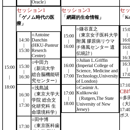
Oracle）
セッション1
セッション3
セッ
「
「
「
ゲノム時代の医
網羅的生命情報」
K
療」
○
鎌谷直之
15:
○Antoine
|
（東京女子医科大学
15:00
14:30
Danchin
16:
|
附属 膠原病リウマ
|
(HKU-Pasteur
16:00
チ痛風センター 遺
16:
15:30
Reserch
|
伝統計）
Centre)
16:
○Julian L
.
Griffin
○中田力
16:
16:00
(Imperial College of
15:30
15:00
（新潟大学
|
|
Science, Medicine and
|
総合脳機能研
17:
17:00
Technology,University
16:30
|
究センター）
of London)
17:10
18:00
○Casimir A.
○浅島誠
CB
Kulikowski
17:00
（東京大学大
16:30
○多
|
（Rutgers,The State
|
学院 総合文
18:00
（大
University of New
17:30
化研究科 生
Jersey)
17:40
命環境科学）
ポス
○田中博
（東京医科歯
17:30