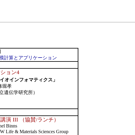
目
模計算とアプリケーション
ション4
イオインフォマティクス」
條堀孝
立遺伝学研究所）
講演 III （協賛/ランチ）
nel Binns
 Life & Materials Sciences Group