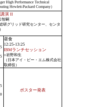
ger High Performance Technical
uting Hewlett-Packard Company）
講演 II
口智嗣
総研グリッド研究センター、センタ
）
昼食
12:25-13:25
15
IBMランチセッション
○岩野和生
25
（日本アイ・ビー・エム株式会社
取締役）
25
ポスター発表
00