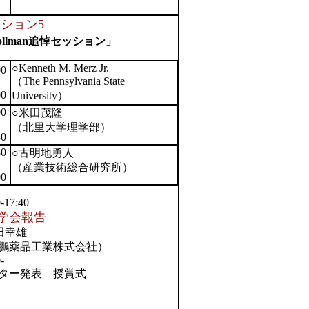
ション5
ollman追悼セッション」
○Kenneth M. Merz Jr.
00
（The Pennsylvania State
00
University）
00
○米田茂隆
（北里大学理学部）
30
30
○古明地勇人
（産業技術総合研究所）
00
-17:40
I学会報告
田幸雄
鵬薬品工業株式会社）
-
ター発表 授賞式