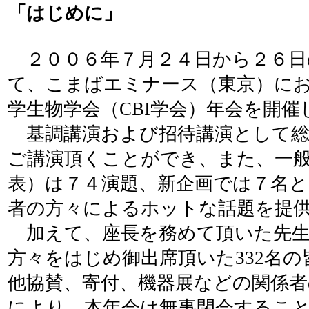
「はじめに」
２００６年７月２４日から２６日
て、こまばエミナース（東京）に
学生物学会（CBI学会）年会を開催
基調講演および招待講演として総
ご講演頂くことができ、また、一
表）は７４演題、新企画では７名と
者の方々によるホットな話題を提
加えて、座長を務めて頂いた先生
方々をはじめ御出席頂いた332名
他協賛、寄付、機器展などの関係者
により、本年会は無事閉会するこ