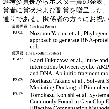
選考委員長からポスター賞の発表
賞者に賞状および副賞を贈呈した
通りである。関係者の方々にお祝
最優秀賞（the Best Poster）
P3-03:
Nozomu Yachie et al., Phylogenet
approach to generate RNA-protei
coli
優秀賞（the Excellent Posters）
P1-05:
Kaori Fukuzawa et al., Intra- and
interactions between cyclic-AMP 
and DNA: Ab initio fragment mole
P2-02:
Norikazu Takano et al., Solvent S
Mediating Docking of Biomolecu
P3-12:
Tomokazu Konishi et al, Systema
Commonly Found in GeneChip Ex
Effective Compensation Methods