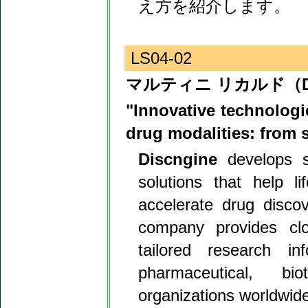
え方を紹介します。
LS04-02
マルティニ リカルド（Disc
"Innovative technologi
drug modalities: from 
Discngine
develops sc
solutions that help l
accelerate drug disco
company provides clo
tailored research in
pharmaceutical, b
organizations worldwid