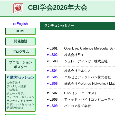
CBI学会2026年大会
»»English
ランチョンセミナー
HOME
開催趣旨
▼LS01
OpenEye, Cadence Molecular Sci
プログラム
▼LS02
株式会社Elix
▼LS03
シュレーディンガー株式会社
プロモーション
ポスター
▼LS04
株式会社モルシス
▼LS05
エルゼビア・ジャパン株式会社
講演/セッション
大会長講演
▼LS06
株式会社Preferred Networks / M
プレナリー講演
招待講演
▼LS07
CAS（シーエーエス）
チュートリアル
フォ-カストセｯション
▼LS08
アヘッド・バイオコンピューティ
ランチョンセミナー
スポンサ-ドセｯション
▼LS09
パトコア株式会社
受賞記念講演