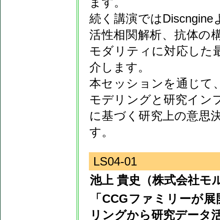
ます。
続く講演ではDiscng
活性相関解析、抗体の
モダリティに対応した
介します。
本セッションを通じて
モデリングと研究イン
に基づく研究上の意思
す。
LS04-01
池上 貴史（株式会社モ
「CCGファミリーが
リングから研究データ