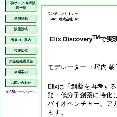
口頭/ポスタ-発表演
題一覧
ランチョンセミナー
参加登録
LS02 株式会社Elix
演題投稿
TM
Elix Discovery
で実現
出展のご案内
後援団体
大会組織委員会
モデレーター ：坪内 朝子
会場案内
お問い合わせ
Elixは「創薬を再考
▶CBIホームページ
発・低分子創薬に特化し
バイオベンチャー、ア
ます。