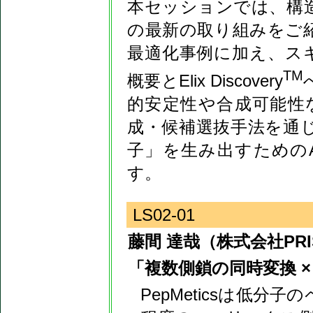
本セッションでは、構造
の最新の取り組みをご紹
最適化事例に加え、スキ
TM
概要とElix Discovery
的安定性や合成可能性
成・候補選抜手法を通
子」を生み出すための
す。
LS02-01
藤間 達哉（株式会社PRIS
「複数側鎖の同時変換 ×
PepMeticsは低