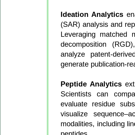
Ideation Analytics
ena
(SAR) analysis and rep
Leveraging matched m
decomposition (RGD),
analyze patent-deriv
generate publication-re
Peptide Analytics
exte
Scientists can compa
evaluate residue subs
visualize sequence–ac
modalities, including li
peptides.