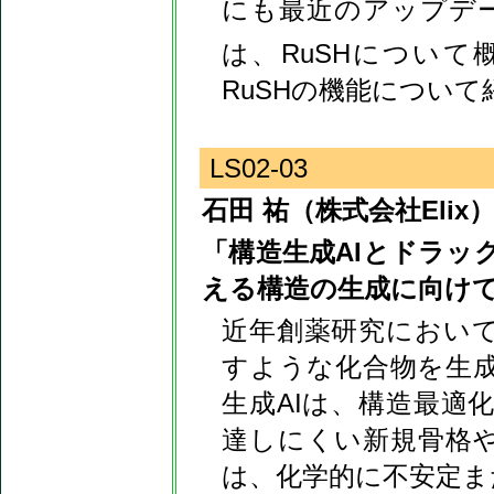
にも最近のアップデー
は、RuSHについて概説し
RuSHの機能について
LS02-03
石田 祐（株式会社Elix
「構造生成AIとドラ
える構造の生成に向け
近年創薬研究におい
すような化合物を生成
生成AIは、構造最適
達しにくい新規骨格
は、化学的に不安定ま