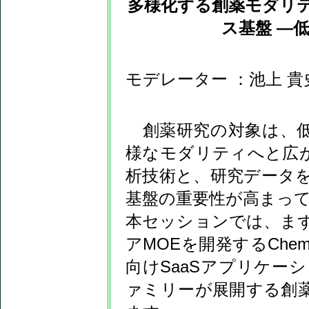
多様化する創薬モダリ
ス基盤 ―
モデレーター ：池上 
創薬研究の対象は、低
様なモダリティへと広
析技術と、研究データ
基盤の重要性が高まっ
本セッションでは、ま
アMOEを開発するChemic
向けSaaSアプリケーショ
ァミリーが展開する創