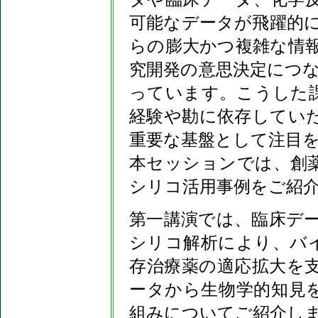
可能なデータが飛躍的
らの膨大かつ複雑な情
究開発の意思決定につ
っています。こうした課
経験や勘に依存してい
重要な基盤として注目
本セッションでは、創薬
シリコ活用事例をご紹
第一講演では、臨床デ
シリコ解析により、バ
存治療薬の適応拡大を
ータから生物学的知見
組みについてご紹介し