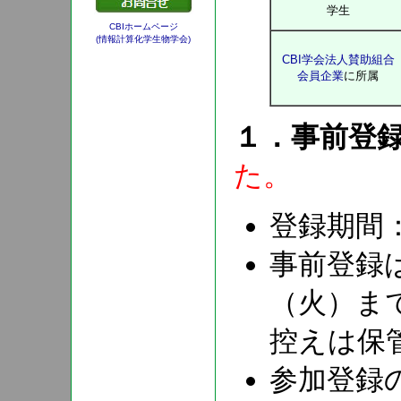
学生
CBIホームページ
(情報計算化学生物学会)
CBI学会法人賛助組合
会員企業
に所属
１．事前登
た。
登録期間：
事前登録
（火）ま
控えは保
参加登録