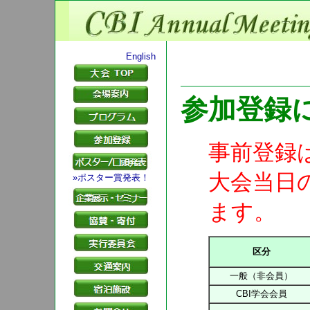
English
参加登録
事前登録
大会当日
»ポスター賞発表！
ます。
区分
一般（非会員）
CBI学会会員