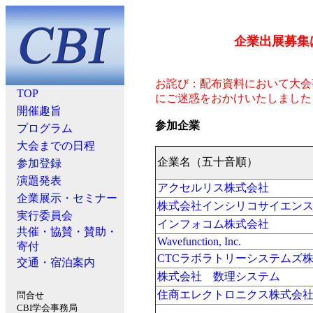
企業出展募集
お詫び：配布資料において大会
TOP
にご迷惑をおかけいたしました
開催趣旨
参加企業
プログラム
大会までの日程
企業名（五十音順）
参加登録
演題発表
アクセルリス株式会社
企業展示・セミナー
株式会社インシリコサイエン
実行委員会
インフォコム株式会社
共催・協賛・賛助・
Wavefunction, Inc.
寄付
CTCラボラトリーシステムズ
交通・宿泊案内
株式会社 数理システム
住商エレクトロニクス株式会
問合せ
CBI学会事務局